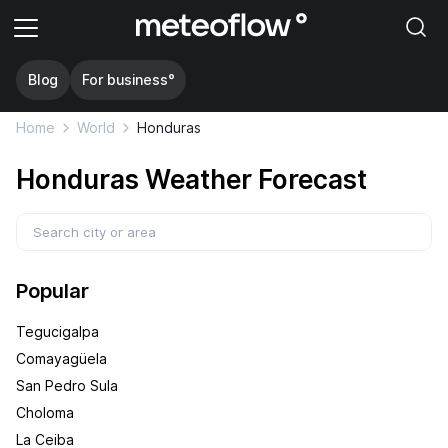
Blog
For business°
Home
World
Honduras
Honduras Weather Forecast
Popular
Tegucigalpa
Comayagüela
San Pedro Sula
Choloma
La Ceiba