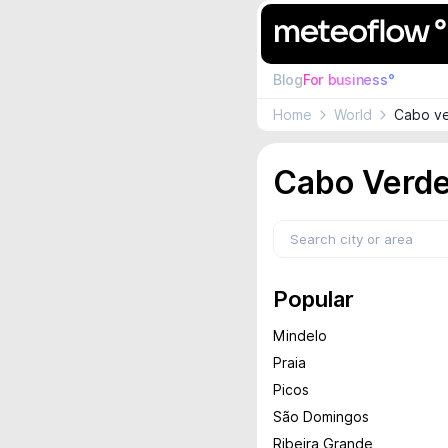
Blog
For business°
Home
World
Cabo v
Cabo Verde
Popular
Mindelo
Praia
Picos
São Domingos
Ribeira Grande