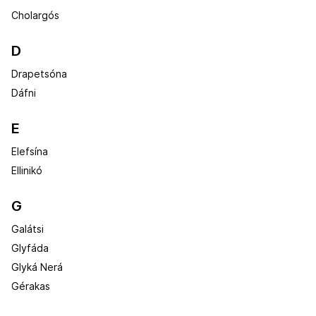
Cholargós
D
Drapetsóna
Dáfni
E
Elefsína
Ellinikó
G
Galátsi
Glyfáda
Glyká Nerá
Gérakas