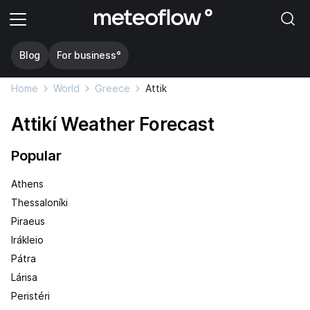
Blog
For business°
Home
World
Greece
Attik
Attikí Weather Forecast
Popular
Athens
Thessaloníki
Piraeus
Irákleio
Pátra
Lárisa
Peristéri