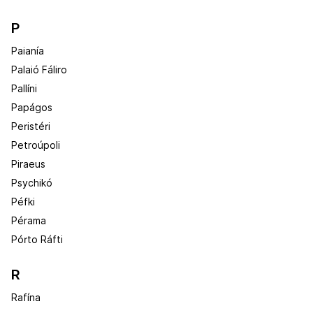
P
Paianía
Palaió Fáliro
Pallíni
Papágos
Peristéri
Petroúpoli
Piraeus
Psychikó
Péfki
Pérama
Pórto Ráfti
R
Rafína