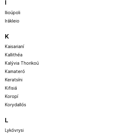
I
Ilioúpoli
Irákleio
K
Kaisarianí
Kallithéa
Kalývia Thorikoú
Kamateró
Keratsíni
Kifisiá
Koropí
Korydallós
L
Lykóvrysi