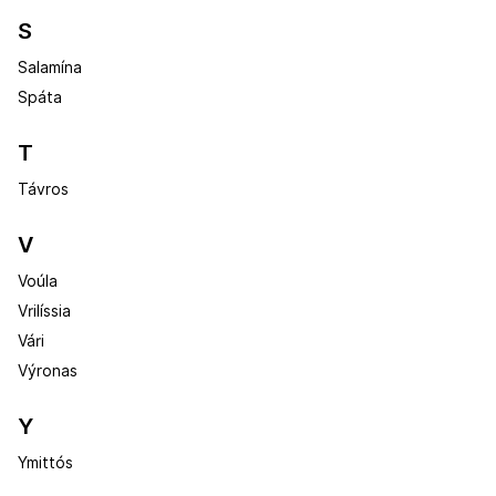
S
Salamína
Spáta
T
Távros
V
Voúla
Vrilíssia
Vári
Výronas
Y
Ymittós