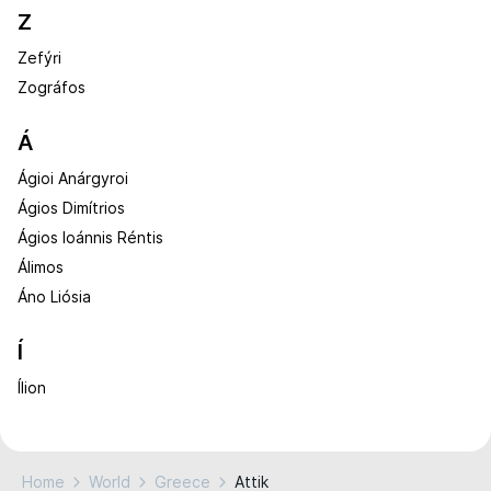
Z
Zefýri
Zográfos
Á
Ágioi Anárgyroi
Ágios Dimítrios
Ágios Ioánnis Réntis
Álimos
Áno Liósia
Í
Ílion
Home
World
Greece
Attik