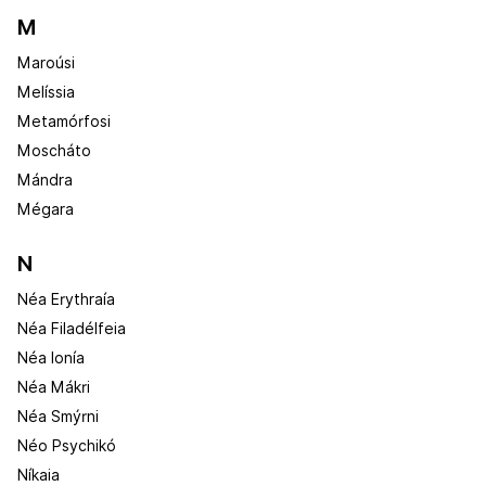
M
Maroúsi
Melíssia
Metamórfosi
Moscháto
Mándra
Mégara
N
Néa Erythraía
Néa Filadélfeia
Néa Ionía
Néa Mákri
Néa Smýrni
Néo Psychikó
Níkaia