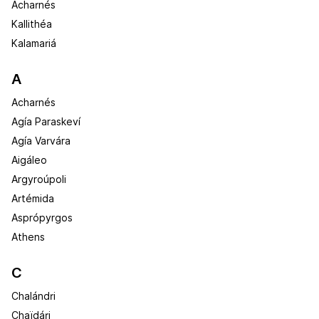
Acharnés
Kallithéa
Kalamariá
A
Acharnés
Agía Paraskeví
Agía Varvára
Aigáleo
Argyroúpoli
Artémida
Asprópyrgos
Athens
C
Chalándri
Chaïdári