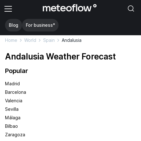
Blog
For business°
Home
World
Spain
Andalusia
Andalusia Weather Forecast
Popular
Madrid
Barcelona
Valencia
Sevilla
Málaga
Bilbao
Zaragoza