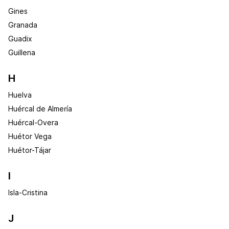
Gines
Granada
Guadix
Guillena
H
Huelva
Huércal de Almería
Huércal-Overa
Huétor Vega
Huétor-Tájar
I
Isla-Cristina
J